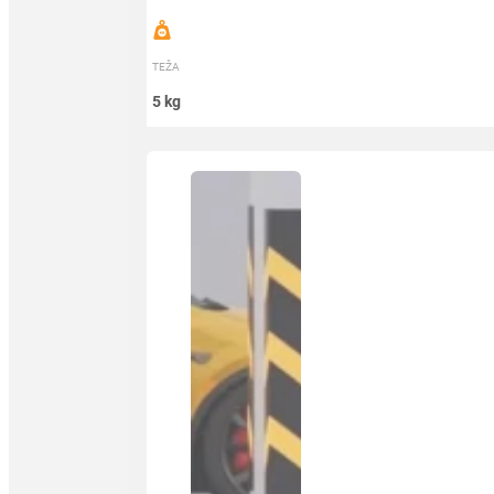
TEŽA
5 kg