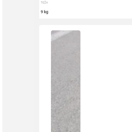
TEŽA
9 kg