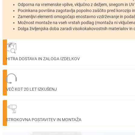
Odporna na vremenske vplive, vključno z dežjem, snegom in UV 
Pocinkana površina zagotavlja popolno zaščito pred korozijo in
Zamenljivi elementi omogočajo enostavno vzdrževanje in podaljš
Možnost montaže na vseh vrstah podlag (montaža ni vključena
Dolga življenjska doba zaradi visokokakovostnih materialov in 
HITRA DOSTAVA IN ZALOGA IZDELKOV
VEČ KOT 20 LET IZKUŠENJ
STROKOVNA POSTAVITEV IN MONTAŽA