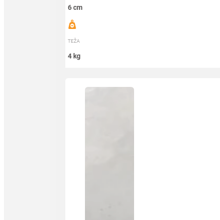
6 cm
TEŽA
4 kg