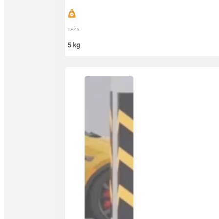
TEŽA
5 kg