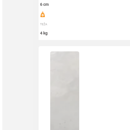
6 cm
TEŽA
4 kg