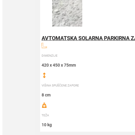
AVTOMATSKA SOLARNA PARKIRNA 
DIMENZIJE
420 x 450 x 75mm
VIŠINA SPUŠČENE ZAPORE
8 cm
TEŽA
10 kg