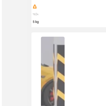
TEŽA
5 kg