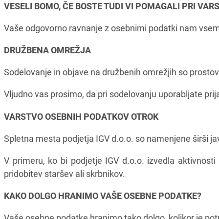
VESELI BOMO, ČE BOSTE TUDI VI POMAGALI PRI VA
Vaše odgovorno ravnanje z osebnimi podatki nam vsem 
DRUŽBENA OMREŽJA
Sodelovanje in objave na družbenih omrežjih so prostov
Vljudno vas prosimo, da pri sodelovanju uporabljate prij
VARSTVO OSEBNIH PODATKOV OTROK
Spletna mesta podjetja IGV d.o.o. so namenjene širši jav
V primeru, ko bi podjetje IGV d.o.o. izvedla aktivnos
pridobitev staršev ali skrbnikov.
KAKO DOLGO HRANIMO VAŠE OSEBNE PODATKE?
Vaše osebne podatke hranimo tako dolgo, kolikor je pot