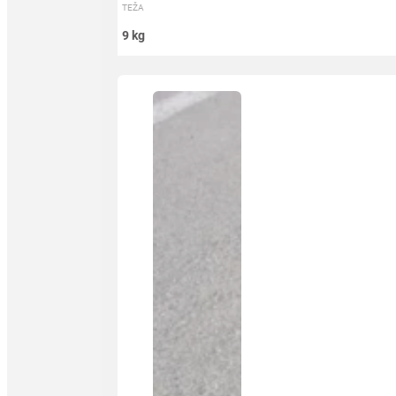
TEŽA
9 kg