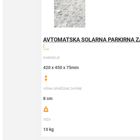
AVTOMATSKA SOLARNA PARKIRNA 
DIMENZIJE
420 x 450 x 75mm
VIŠINA SPUŠČENE ZAPORE
8 cm
TEŽA
10 kg