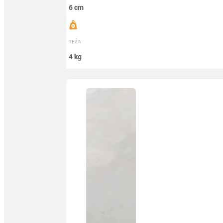
6 cm
TEŽA
4 kg